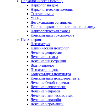
Наркологическая помощь
Нарколог на дом
Наркологическая помощь
Снятие ломки
УБОД
Детоксикация организма
Тест на наркотики в клинике и на дому
Наркологическая скорая
Консультация токсиколога
Психиатрия
Психиатрия
Клинический психолог
Лечение депрессии
Лечение психоза
Лечение шизофрении
Врач невролог
Психиатр на дом
Консультация психиатра
Консультация психотерапевта
Лечение белой горячки
Лечение нарколепсии
Лечение неврозов
Лечение панических атак
Лечение паранойи
Лечение игромании