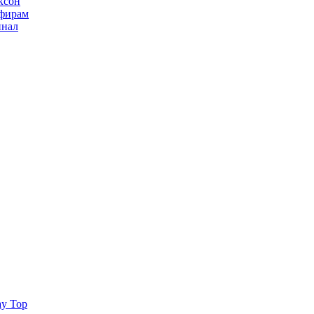
ксон
ьфирам
инал
ay Top