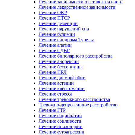
Лечение зависимости от ставок на спорт
Лечение лекарственной зависимости
Лечение ОКР
Лечение ПТСР
Лечение деменции
Лечение нарушений сна
Лечение булимии
Лечение синдрома Туретта
Лечение апатии
Лечение СДВГ
Лечение биполярного расстройства
Лечение анорексии
Лечение бессонницы
Лечение ПРЛ
Лечение дисморфобии
Лечение астении
Лечение клептомании
Лечение стресса
Лечение тревожного расстройства
Тревожно-депрессивное расстройство
Лечение ГТР
Лечение социопатии
Лечение сонливости
Лечение ипохондрии
Лечение аутоагрессии