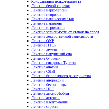
Консультация психотерапевта
Лечение белой горячки
Лечение нарколепсии
Лечение неврозов
Лечение панических атак
Лечение паранойи
Лечение игромании
Лечение зависимости от ставок на спорт
Лечение лекарственной зависимости
Лечение ОКР
Лечение ПТСР
Лечение деменции
Лечение нарушений сна
Лечение булимии
Лечение синдрома Туретта
Лечение апатии
Лечение СДВГ
Лечение биполярного расстройства
Лечение анорексии
Лечение бессонницы
Лечение ПРЛ
Лечение дисморфобии
Лечение астении
Лечение клептомании
Лечение стресса