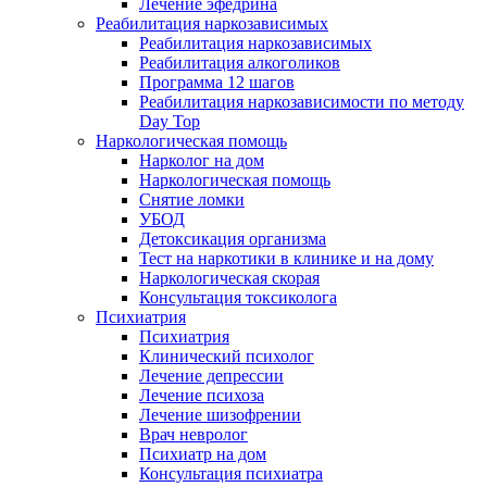
Лечение эфедрина
Реабилитация наркозависимых
Реабилитация наркозависимых
Реабилитация алкоголиков
Программа 12 шагов
Реабилитация наркозависимости по методу
Day Top
Наркологическая помощь
Нарколог на дом
Наркологическая помощь
Снятие ломки
УБОД
Детоксикация организма
Тест на наркотики в клинике и на дому
Наркологическая скорая
Консультация токсиколога
Психиатрия
Психиатрия
Клинический психолог
Лечение депрессии
Лечение психоза
Лечение шизофрении
Врач невролог
Психиатр на дом
Консультация психиатра