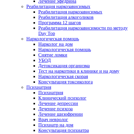
Лечение эфедрина
Реабилитация наркозависимых
Реабилитация наркозависимых
Реабилитация алкоголиков
Программа 12 шагов
Реабилитация наркозависимости по методу
Day Top
Наркологическая помощь
Нарколог на дом
Наркологическая помощь
Снятие ломки
УБОД
Детоксикация организма
Тест на наркотики в клинике и на дому
Наркологическая скорая
Консультация токсиколога
Психиатрия
Психиатрия
Клинический психолог
Лечение депрессии
Лечение психоза
Лечение шизофрении
Врач невролог
Психиатр на дом
Консультация психиатра