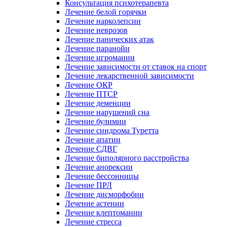
Консультация психотерапевта
Лечение белой горячки
Лечение нарколепсии
Лечение неврозов
Лечение панических атак
Лечение паранойи
Лечение игромании
Лечение зависимости от ставок на спорт
Лечение лекарственной зависимости
Лечение ОКР
Лечение ПТСР
Лечение деменции
Лечение нарушений сна
Лечение булимии
Лечение синдрома Туретта
Лечение апатии
Лечение СДВГ
Лечение биполярного расстройства
Лечение анорексии
Лечение бессонницы
Лечение ПРЛ
Лечение дисморфобии
Лечение астении
Лечение клептомании
Лечение стресса