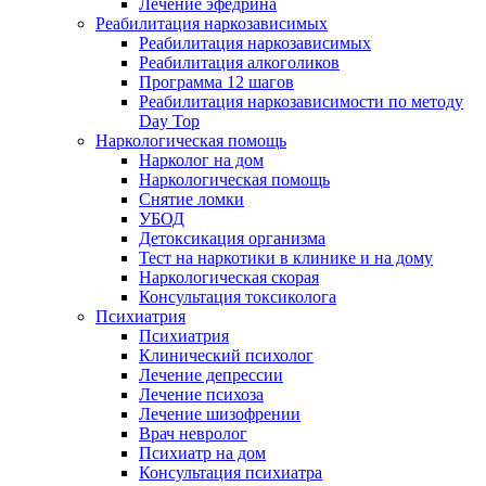
Лечение эфедрина
Реабилитация наркозависимых
Реабилитация наркозависимых
Реабилитация алкоголиков
Программа 12 шагов
Реабилитация наркозависимости по методу
Day Top
Наркологическая помощь
Нарколог на дом
Наркологическая помощь
Снятие ломки
УБОД
Детоксикация организма
Тест на наркотики в клинике и на дому
Наркологическая скорая
Консультация токсиколога
Психиатрия
Психиатрия
Клинический психолог
Лечение депрессии
Лечение психоза
Лечение шизофрении
Врач невролог
Психиатр на дом
Консультация психиатра