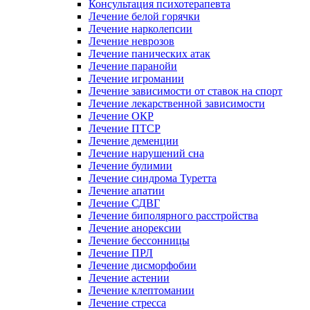
Консультация психотерапевта
Лечение белой горячки
Лечение нарколепсии
Лечение неврозов
Лечение панических атак
Лечение паранойи
Лечение игромании
Лечение зависимости от ставок на спорт
Лечение лекарственной зависимости
Лечение ОКР
Лечение ПТСР
Лечение деменции
Лечение нарушений сна
Лечение булимии
Лечение синдрома Туретта
Лечение апатии
Лечение СДВГ
Лечение биполярного расстройства
Лечение анорексии
Лечение бессонницы
Лечение ПРЛ
Лечение дисморфобии
Лечение астении
Лечение клептомании
Лечение стресса